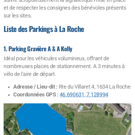
suivre scrupuleusement la signalétique mise en place
Camping-Car
et de respecter les consignes des bénévoles présents
sur les sites.
Parkings et Accès
Liste des Parkings à La Roche
1. Parking Gravière A & A Kolly
Comité d'organisation
Idéal pour les véhicules volumineux, offrant de
Bénévoles
nombreuses places de stationnement. A 3 minutes à
vélo de l'aire de départ.
Adresse / Lieu-dit :
Rte du Villaret 4, 1634 La Roche
Coordonnées GPS :
46.690631, 7.128994
Galeries photos