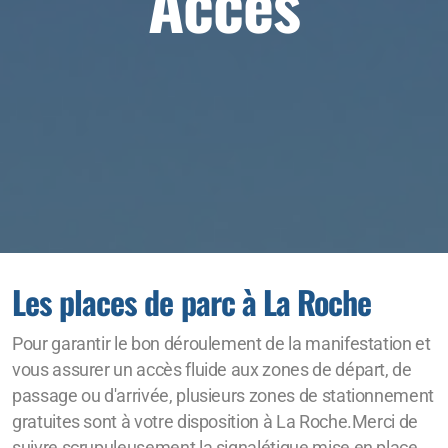
Accès
Frais d'inscription
Catégories
Règlement
Remise des dossards
Des questions ?
Les places de parc à La Roche
Remise des prix
Météo
Pour garantir le bon déroulement de la manifestation et
vous assurer un accès fluide aux zones de départ, de
Programme
passage ou d'arrivée, plusieurs zones de stationnement
Plan départ/arrivée
gratuites sont à votre disposition à La Roche.Merci de