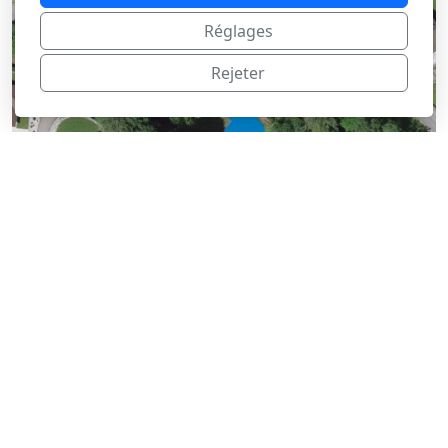
Réglages
Rejeter
7. Parking du Gros-Creux
Zones de stationnement à proximité immédiate de la
place de fête.
Adresse :
Gros-Creux, 1634 La Roche
Coordonnées GPS :
46.691271, 7.134719