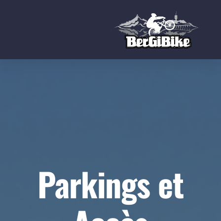
Berra Challenge - 68 Km
Gibloux Ride - 47 Km
Parkings et
Combert Tour - 25 Km