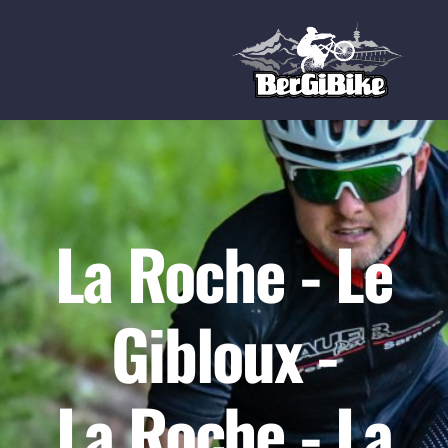
La Roche - Le
Berra Challenge - 68 Km
Gibloux Ride - 47 Km
Gibloux -
Combert Tour - 25 Km
La Roche - La