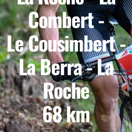
Frais d'inscription
Combert -
Catégories
Règlement
Le Cousimbert -
Remise des dossards
La Berra - La
Des questions ?
Roche
Remise des prix
Météo
68 km
Programme
Plan départ/arrivée