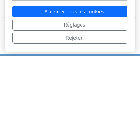
XCM
- Seniors
1976 et +
Accepter tous les cookies
Réglages
Rejeter
BerGiBike
CP
1733 Treyvaux
Copyright, tous droits réservés